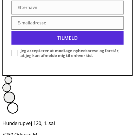
Efternavn
Efternavn
E-mailadresse
E-
mailadresse
TILMELD
Jeg accepterer at modtage nyhedsbreve og forstår,
at jeg kan afmelde mig til enhver tid.
Hunderupvej 120, 1. sal
5230 Odense M