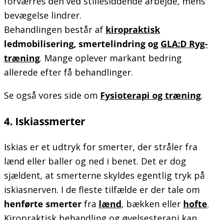
forværres den ved stillesiddende arbejde, mens
bevægelse lindrer.
Behandlingen består af
kiropraktisk
ledmobilisering, smertelindring og
GLA:D Ryg-
træning
. Mange oplever markant bedring
allerede efter få behandlinger.
Se også vores side om
Fysioterapi og træning
.
4. Iskiassmerter
Iskias er et udtryk for smerter, der stråler fra
lænd eller baller og ned i benet. Det er dog
sjældent, at smerterne skyldes egentlig tryk på
iskiasnerven. I de fleste tilfælde er der tale om
henførte smerter
fra
lænd
, bækken eller
hofte
.
Kiropraktisk behandling og øvelsesterapi kan