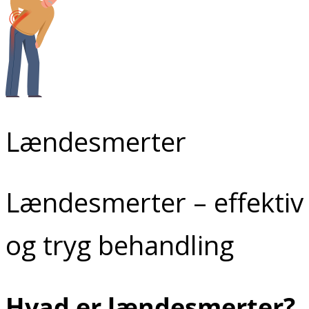
Babymotorik
Kolik baby
Kranieasymmetri
Lændesmerter
Lændesmerter – effektiv
og tryg behandling
Hvad er lændesmerter?