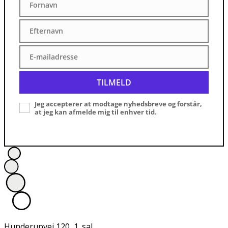
Fornavn
Fornavn
Efternavn
Efternavn
E-mailadresse
E-
mailadresse
TILMELD
Jeg accepterer at modtage nyhedsbreve og forstår,
at jeg kan afmelde mig til enhver tid.
Hunderupvej 120, 1. sal