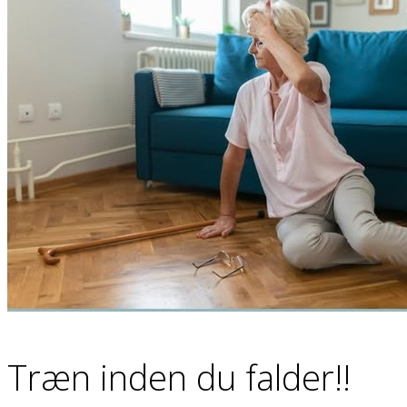
Babymotorik
Kolik baby
Kranieasymmetri
Træn inden du falder!!