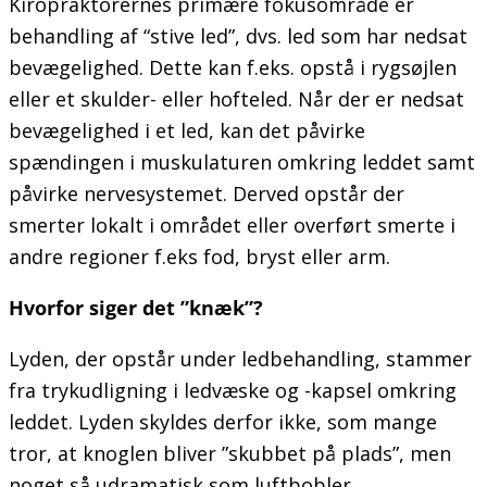
Kiropraktorernes primære fokusområde er
behandling af “stive led”, dvs. led som har nedsat
bevægelighed. Dette kan f.eks. opstå i rygsøjlen
eller et skulder- eller hofteled. Når der er nedsat
bevægelighed i et led, kan det påvirke
spændingen i muskulaturen omkring leddet samt
påvirke nervesystemet. Derved opstår der
smerter lokalt i området eller overført smerte i
andre regioner f.eks fod, bryst eller arm.
Hvorfor siger det ”knæk”?
Lyden, der opstår under ledbehandling, stammer
fra trykudligning i ledvæske og -kapsel omkring
leddet. Lyden skyldes derfor ikke, som mange
tror, at knoglen bliver ”skubbet på plads”, men
noget så udramatisk som luftbobler.