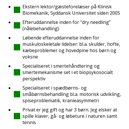
Ekstern lektor/gæsteforelæser på Klinisk
Biomekanik, Syddansk Universitet siden 2005
Efteruddannelse inden for “dry needling”
(nålebehandling)
Løbende efteruddannelse inden for
muskuloskeletale lidelser: bl.a. skulder, hofte,
kæbeproblemer og hovedpine hos børn og
voksne
Specialiseret i smertehåndtering og
smertemekanisme set i et biopsykosocialt
perspektiv
Specialiseret i spædbørns- og
småbørnsbehandling bl.a. motorisk udvikling,
spiseproblematik, kranieasymmetri
Privat er jeg gift og har 3 børn. Jeg elsker at
spille klaver, gå- og løbeture i naturen samt
tennis