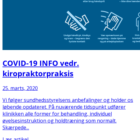
COVID-19 INFO vedr.
kiropraktorpraksis
25. marts, 2020
Vi følger sundhedsstyrelsens anbefalinger og holder os
løbende opdateret. På nuværende tidspunkt udfører
klinikken alle former for behandling, individuel
øvelsesinstruktion og holdtræning som normalt.
Skærpede...
Læs artikel